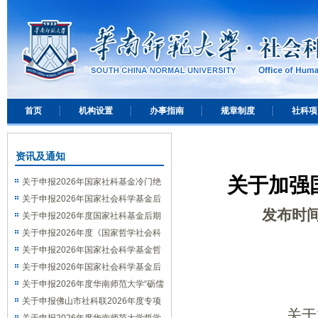
首页
机构设置
办事指南
规章制度
社科项
资讯及通知
关于加强
关于申报2026年国家社科基金冷门绝
学研究专项的通知
关于申报2026年国家社会科学基金后
发布时
期资助（教育学）项目的通知
关于申报2026年度国家社科基金后期
资助（艺术学）项目的通知
关于申报2026年度《国家哲学社会科
学成果文库》的通知
关于申报2026年国家社会科学基金哲
学社会科学学术通俗读物项目的通知
关于申报2026年国家社会科学基金后
期资助暨优秀博士学位论文出版、优秀
关于申报2026年度华南师范大学“砺儒
学术著作再版项目的通知
新社科”交叉学科论坛选题的通知
关于申报佛山市社科联2026年度专项
关于