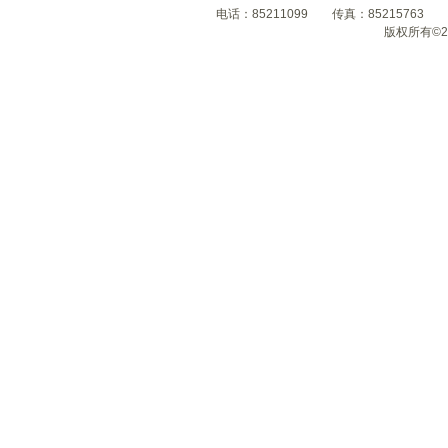
电话：85211099 传真：8521576
版权所有©2