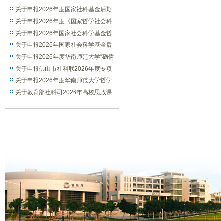
期资助（教育学）项目的通知
关于申报2026年度国家社科基金后期
资助（艺术学）项目的通知
关于申报2026年度《国家哲学社会科
学成果文库》的通知
关于申报2026年国家社会科学基金哲
学社会科学学术通俗读物项目的通知
关于申报2026年国家社会科学基金后
期资助暨优秀博士学位论文出版、优秀
关于申报2026年度华南师范大学“砺儒
学术著作再版项目的通知
新社科”交叉学科论坛选题的通知
关于申报佛山市社科联2026年度专项
课题的通知
关于申报2026年度华南师范大学哲学
社会科学优秀学术著作出版资助项目的
关于教育部社科司2026年高校思政课
通知
教师研究专项一般项目申报工作的通知