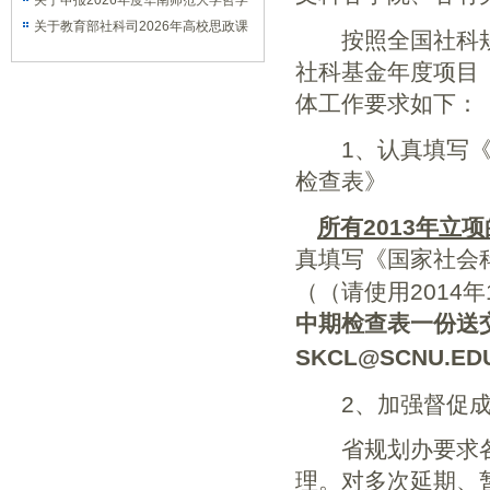
课题的通知
关于申报2026年度华南师范大学哲学
社会科学优秀学术著作出版资助项目的
关于教育部社科司2026年高校思政课
按照全国社科规
通知
教师研究专项一般项目申报工作的通知
社科基金年度项目
体工作要求如下：
1
、认真填写
检查表》
所有
2013
年立项
真填写《国家社会
（（请使用
2014
年
中期检查表一份送
SKCL@SCNU.ED
2
、加强督促
省规划办要求各
理。对多次延期、