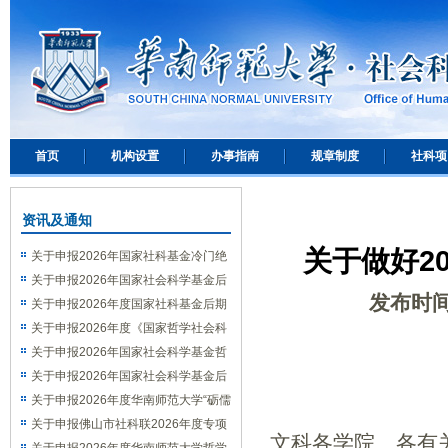
首页
机构设置
办事指南
规章制度
社科项
资讯及通知
关于做好2
关于申报2026年国家社科基金冷门绝
学研究专项的通知
关于申报2026年国家社会科学基金后
发布时
期资助（教育学）项目的通知
关于申报2026年度国家社科基金后期
资助（艺术学）项目的通知
关于申报2026年度《国家哲学社会科
学成果文库》的通知
关于申报2026年国家社会科学基金哲
学社会科学学术通俗读物项目的通知
关于申报2026年国家社会科学基金后
期资助暨优秀博士学位论文出版、优秀
关于申报2026年度华南师范大学“砺儒
学术著作再版项目的通知
新社科”交叉学科论坛选题的通知
关于申报佛山市社科联2026年度专项
文科各学院、各有