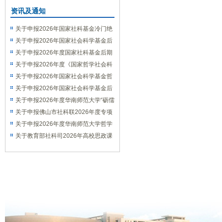
资讯及通知
关于申报2026年国家社科基金冷门绝
学研究专项的通知
关于申报2026年国家社会科学基金后
期资助（教育学）项目的通知
关于申报2026年度国家社科基金后期
资助（艺术学）项目的通知
关于申报2026年度《国家哲学社会科
学成果文库》的通知
关于申报2026年国家社会科学基金哲
学社会科学学术通俗读物项目的通知
关于申报2026年国家社会科学基金后
期资助暨优秀博士学位论文出版、优秀
关于申报2026年度华南师范大学“砺儒
学术著作再版项目的通知
新社科”交叉学科论坛选题的通知
关于申报佛山市社科联2026年度专项
课题的通知
关于申报2026年度华南师范大学哲学
社会科学优秀学术著作出版资助项目的
关于教育部社科司2026年高校思政课
通知
教师研究专项一般项目申报工作的通知