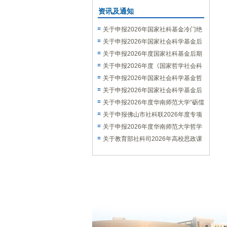
资讯及通知
关于申报2026年国家社科基金冷门绝
学研究专项的通知
关于申报2026年国家社会科学基金后
期资助（教育学）项目的通知
关于申报2026年度国家社科基金后期
资助（艺术学）项目的通知
关于申报2026年度《国家哲学社会科
学成果文库》的通知
关于申报2026年国家社会科学基金哲
学社会科学学术通俗读物项目的通知
关于申报2026年国家社会科学基金后
期资助暨优秀博士学位论文出版、优秀
关于申报2026年度华南师范大学“砺儒
学术著作再版项目的通知
新社科”交叉学科论坛选题的通知
关于申报佛山市社科联2026年度专项
课题的通知
关于申报2026年度华南师范大学哲学
社会科学优秀学术著作出版资助项目的
关于教育部社科司2026年高校思政课
通知
教师研究专项一般项目申报工作的通知