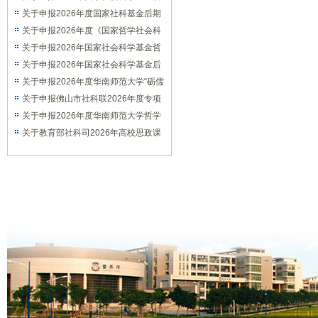
期资助（教育学）项目的通知
关于申报2026年度国家社科基金后期
资助（艺术学）项目的通知
关于申报2026年度《国家哲学社会科
学成果文库》的通知
关于申报2026年国家社会科学基金哲
学社会科学学术通俗读物项目的通知
关于申报2026年国家社会科学基金后
期资助暨优秀博士学位论文出版、优秀
关于申报2026年度华南师范大学“砺儒
学术著作再版项目的通知
新社科”交叉学科论坛选题的通知
关于申报佛山市社科联2026年度专项
课题的通知
关于申报2026年度华南师范大学哲学
社会科学优秀学术著作出版资助项目的
关于教育部社科司2026年高校思政课
通知
教师研究专项一般项目申报工作的通知