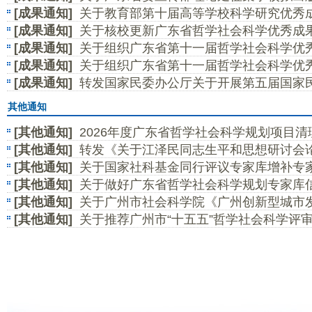
[成果通知]
关于教育部第十届高等学校科学研究优秀成
[成果通知]
关于核校更新广东省哲学社会科学优秀成
学）申报工作的通知
[成果通知]
关于组织广东省第十一届哲学社会科学优
的通知
[成果通知]
关于组织广东省第十一届哲学社会科学优
知
[成果通知]
转发国家民委办公厅关于开展第五届国家
果奖（民族研究学术论文、论著类）评选工作的通知
其他通知
[其他通知]
2026年度广东省哲学社会科学规划项目清
[其他通知]
转发《关于江泽民同志生平和思想研讨会
[其他通知]
关于国家社科基金同行评议专家库增补专
[其他通知]
关于做好广东省哲学社会科学规划专家库
[其他通知]
关于广州市社会科学院《广州创新型城市发展
荐工作的通知
[其他通知]
关于推荐广州市“十五五”哲学社会科学评
稿的通知
通知