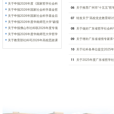
资助（艺术学）项目的通知
关于申报2026年度《国家哲学社会科
关于推荐广州市“十五五”
学成果文库》的通知
关于申报2026年国家社会科学基金哲
学社会科学学术通俗读物项目的通知
关于申报2026年国家社会科学基金后
转发关于“高校党史教育研讨
期资助暨优秀博士学位论文出版、优秀
关于申报2026年度华南师范大学“砺儒
学术著作再版项目的通知
新社科”交叉学科论坛选题的通知
关于申报佛山市社科联2026年度专项
关于做好广东省哲学社会科
课题的通知
关于申报2026年度华南师范大学哲学
关于增补广东省省情专家库
社会科学优秀学术著作出版资助项目的
关于教育部社科司2026年高校思政课
通知
教师研究专项一般项目申报工作的通知
关于社科各单位提交2025
关于2025年度广东省哲学