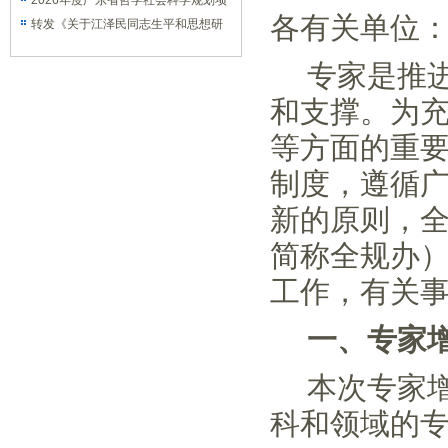
拟出版专著信息的通知
2026年度广东省哲学社会科学规划项
各有关单位
目清理通知
转发《关于江泽民同志生平和思想研
讨会论文征集通知》
专家是推
和支撑。为
等方面的重
制度，遵循
新的原则，
简称全规办
工作，有关
一、专家
本次专家
科和领域的