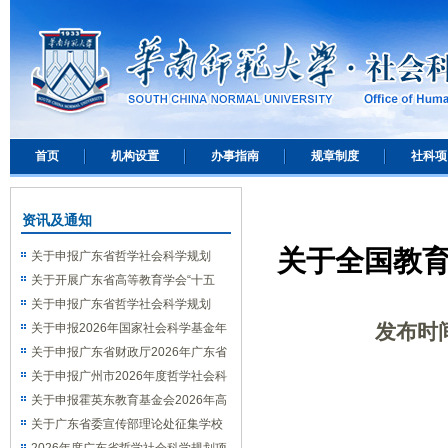
首页
机构设置
办事指南
规章制度
社科项
资讯及通知
关于全国教
关于申报广东省哲学社会科学规划
2026年度高校思想政治理论课研究专项
关于开展广东省高等教育学会“十五
的通知
五”规划 2026年度高等教育研究课题申
关于申报广东省哲学社会科学规划
发布时
报工作的通知
2026年度合作类专项的通知
关于申报2026年国家社会科学基金年
度项目的通知
关于申报广东省财政厅2026年广东省
财政科研课题的通知
关于申报广州市2026年度哲学社会科
学规划课题的通知
关于申报霍英东教育基金会2026年高
等院校青年教师基金项目的通知
关于广东省委宣传部理论处征集学校