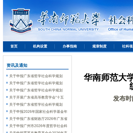
首页
机构设置
办事指南
规章制度
社科项
资讯及通知
华南师范大学
关于申报广东省哲学社会科学规划
2026年度“构建中国哲学社会科学自主
关于申报广东省哲学社会科学规划
知识体系”研究专项的通知
2026年度“潮州文化研究专项”的通知
关于申报广东省哲学社会科学规划
发布时
2026年度高校思想政治理论课研究专项
关于开展广东省高等教育学会“十五
的通知
五”规划 2026年度高等教育研究课题申
关于申报广东省哲学社会科学规划
报工作的通知
2026年度合作类专项的通知
关于申报2026年国家社会科学基金年
度项目的通知
关于申报广东省财政厅2026年广东省
财政科研课题的通知
关于申报广州市2026年度哲学社会科