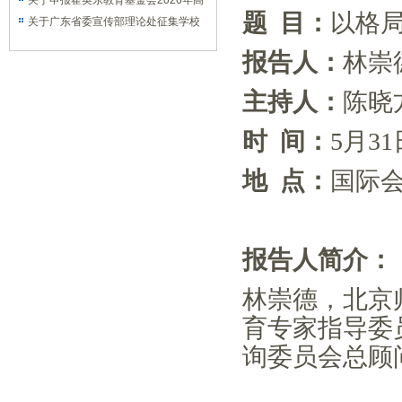
学规划课题的通知
关于申报霍英东教育基金会2026年高
题
目：
以格
等院校青年教师基金项目的通知
关于广东省委宣传部理论处征集学校
拟出版专著信息的通知
报告人：
林崇
主持人：
陈晓
时
间：
5月31
地
点：
国际
报告人
简介：
林崇德，北京
育专家指导委
询委员会总顾