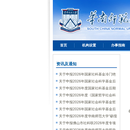
首页
机构设置
办事指南
资讯及通知
关于申报2026年国家社科基金冷门绝
学研究专项的通知
关于申报2026年国家社会科学基金后
期资助（教育学）项目的通知
关于申报2026年度国家社科基金后期
资助（艺术学）项目的通知
关于申报2026年度《国家哲学社会科
学成果文库》的通知
关于申报2026年国家社会科学基金哲
学社会科学学术通俗读物项目的通知
关于申报2026年国家社会科学基金后
期资助暨优秀博士学位论文出版、优秀
关于申报2026年度华南师范大学“砺儒
学术著作再版项目的通知
新社科”交叉学科论坛选题的通知
关于申报佛山市社科联2026年度专项