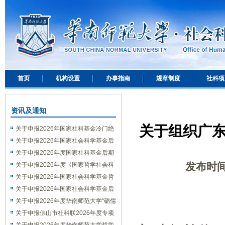
首页
机构设置
办事指南
规章制度
社科项
资讯及通知
关于组织广
关于申报2026年国家社科基金冷门绝
学研究专项的通知
关于申报2026年国家社会科学基金后
期资助（教育学）项目的通知
关于申报2026年度国家社科基金后期
发布时
资助（艺术学）项目的通知
关于申报2026年度《国家哲学社会科
学成果文库》的通知
关于申报2026年国家社会科学基金哲
学社会科学学术通俗读物项目的通知
关于申报2026年国家社会科学基金后
期资助暨优秀博士学位论文出版、优秀
关于申报2026年度华南师范大学“砺儒
学术著作再版项目的通知
新社科”交叉学科论坛选题的通知
关于申报佛山市社科联2026年度专项