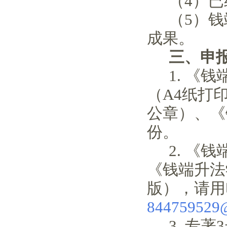
（4）
（
5）
成果
。
三、申
1. 《
（A4纸打
公章）、《
份。
2.
《钱
《钱端升法
版），请用
844759529
3. 专