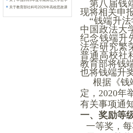
课题的通知
关于申报2026年度华南师范大学哲学
第八届钱
社会科学优秀学术著作出版资助项目的
关于教育部社科司2026年高校思政课
现将相关申
通知
教师研究专项一般项目申报工作的通知
“钱端升法
中国政法大
纪念钱端升
法学研究繁
普通高校社
教育部将钱端
也将钱端升
根据《钱
定，2020
有关事项通
一、奖励等
一等奖，每