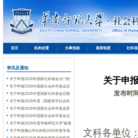
首页
机构设置
办事指南
规章制度
社科项
资讯及通知
关于申
关于申报2026年国家社科基金冷门绝
学研究专项的通知
关于申报2026年国家社会科学基金后
发布时
期资助（教育学）项目的通知
关于申报2026年度国家社科基金后期
资助（艺术学）项目的通知
关于申报2026年度《国家哲学社会科
学成果文库》的通知
关于申报2026年国家社会科学基金哲
学社会科学学术通俗读物项目的通知
关于申报2026年国家社会科学基金后
期资助暨优秀博士学位论文出版、优秀
关于申报2026年度华南师范大学“砺儒
文科各单位
学术著作再版项目的通知
新社科”交叉学科论坛选题的通知
关于申报佛山市社科联2026年度专项