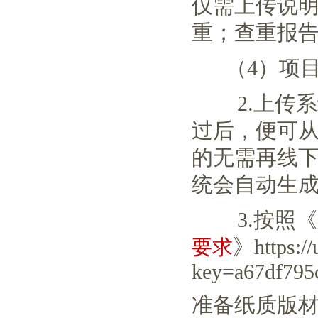
仅需上传说
重；查重报
（4）项目
2.上传系
过后，便可从
的无需再线下
统会自动生
3.按照《
》
https:/
要求
key=a67df795
准备纸质版