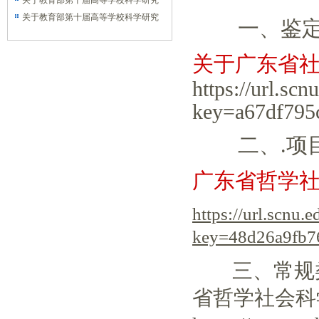
论课教师研究专项重大课题攻关项目招
产保护传承研究专项的通知
关于教育部第十届高等学校科学研究
标工作的通知
优秀成果奖 （人文社会科学）申报工作
关于教育部第十届高等学校科学研究
一、鉴定结
的通知
优秀成果奖 （人文社会科学）申报工作
的通知
关于广东省
https://url.sc
key=a67df795
二、.项目
广东省哲学
https://url.scnu.
key=48d26a9fb7
三、常规类
省哲学社会科