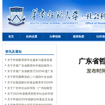
首页
机构设置
办事指南
规章制度
社科项
资讯及通知
广东省
关于申报教育部学生服务与素质发展
中心大中小学劳动教育研究项目的通知
关于开展广东省教育科学规划领导小
发布时
组办公室2025年度教育科学规划课题
关于开展广东省教育厅2025年度广东
(德育专项)申报工作的通知
省高校思想政治教育课题申报工作的通
关于研究阐释党的二十届四中全会精
知
神国家社会科学基金重大专项招标的通
关于征集国家社科基金教育学2026年
知
度重大、重点项目选题的通知
关于广州市社会科学院《广州创新型
城市发展报告(2026)》征稿的通知
关于2025年度教育部哲学社会科学研
究重大课题攻关项目和高校思想政治理
关于申报2025年国家社科基金文化遗