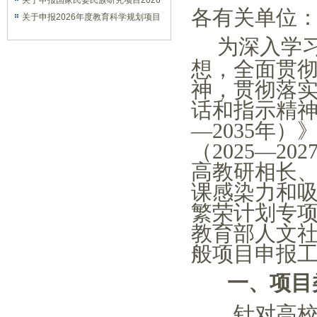
国教育法治与全球教育治理研究、学生
关于申报国家民委民族研究项目2026
各有关单位
发展研究、学科建设与研究生培养研究
年度课题的通知
关于申报2026年度教育科学规划项目
专项的通知
(高等教育专项)的通知
为深入学
想，全面贯
神，贯彻落
话和指示精
—2035年
（2025—
高教研相长
课感染力和吸
繁荣计划专项
教育部人文社
般项目申报
一、项目
针对高校思