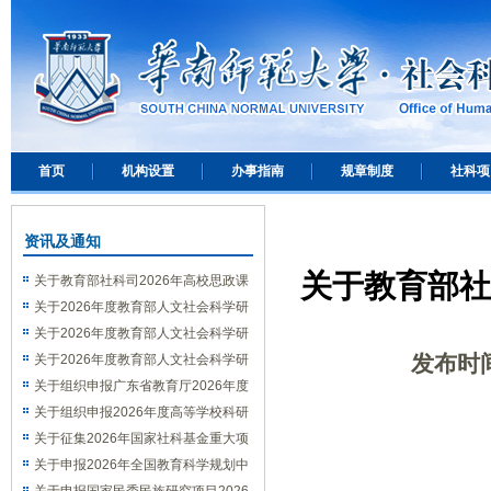
首页
机构设置
办事指南
规章制度
社科项
资讯及通知
关于教育部社
关于教育部社科司2026年高校思政课
教师研究专项一般项目申报工作的通知
关于2026年度教育部人文社会科学研
究专项任务项目（中国特色社会主义理
关于2026年度教育部人文社会科学研
发布时
论体系研究）申报工作的通知
究专项任务项目（高校辅导员研究）申
关于2026年度教育部人文社会科学研
报工作的通知
究一般项目申报工作的通知
关于组织申报广东省教育厅2026年度
高等学校科研项目——服务“百千万工
关于组织申报2026年度高等学校科研
程”重点领域专项的通知
平台和项目的通知
关于征集2026年国家社科基金重大项
目选题的通知
关于申报2026年全国教育科学规划中